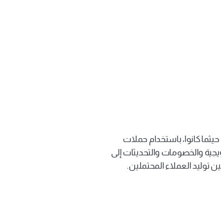
زيادة المبيعات من خلال 
حملات WhatsApp الآلية 
قم بالوصول إلى جمهور واسع بسرعة، حيثما كانوا، باستخدام حملات 
WhatsApp الآلية. أرسل العروض الترويجية والخصومات والتحديثات إلى 
توليد العملاء المحتملين.