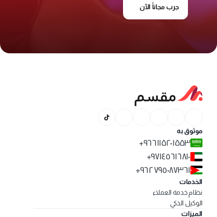
جرب مجاناً الآن
موثوق به
۹٦٦۱۱۵۲۰۱۵۵۳+
۹۷۱٤٥٦۱٦۸۱۰+
٩٦٢٧٩٥٠٨٧٣٦١+
الخدمات
نظام خدمة العملاء
الوكيل الذكي
الميزات