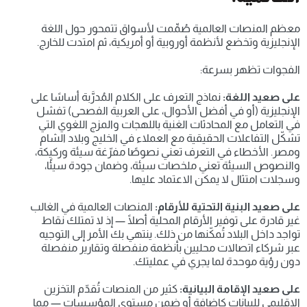
معظم المنصات العالمية صُمِّمت لأسواق تتمحور حول اللغة 
الإنجليزية وتخضع لأنظمة أوروبية أو أمريكية، ثم امتدت للخارج.
الفجوات تظهر بسرعة:
على صعيد اللغة:
 نماذج التعرف على الكلام المُدرَّبة أساسًا على 
الإنجليزية (أو في أفضل الأحوال، على العربية الفصحى) تفشل 
في التعامل مع المحادثات الغنية باللهجات والمزج اللغوي التي 
تشكّل التفاعلات الحقيقية مع العملاء في الخليج وبلاد الشام 
ومصر. الأخطاء في التعرف تعني نصوصًا مفرّغة سيئة وركيكة، 
والنصوص السيئة تعني ملخصات سيئة، وضمان جودة سيئًا، 
وسجلات امتثال لا يمكن الاعتماد عليها.
على صعيد البنية التحتية للأرقام:
 المنصات العالمية في الغالب 
غير قادرة على توفير الأرقام المحلية أصلًا — إذ لا تمتلك نقاط 
تواجد داخل البلاد تُمكّنها من ذلك. ينتهي بك الأمر إلى التوجيه 
عبر شركاء اتصالات محليين بأنظمة منفصلة وتقارير منفصلة 
دون رؤية موحدة لما يجري في عمليتك.
على صعيد الإقامة البيانية:
 كثير من المنصات تُقدّم التخزين 
الإقليمي للبيانات كإضافة أو ضمن مستوى المؤسسات — مما 