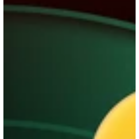
مدونة
عروض تجريبية 
الوكيل الذكي
حسب الحجم
حسب الصناعة
الشركات الصغيرة والمتوسطة 
التجزئة والتجارة الإلكترونية
الشركات الكبيرة
النقل والخدمات اللوجستية
التعليم
حسب القسم 
الخدمات المصرفية والمالية
مقسم لخدمة العملاء
الشركات العقارية
مقسم لقسم المبيعات
الرعاية الصحية
 حسب الدور
قطاع الضيافة والفندقة
صاحب العمل
تعهيد عمليات الاعمال
المشرفون
المؤسسات الحكومية
موظف خدمة العملاء
الذكاء الاصطناعي
موظف مبيعات
الذكاء الاصطناعي من 
مقسم 
جرب مجاناً الآن