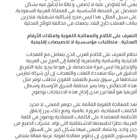
يعني أنه يُفاوَض عليه لا يُضمَن، وغالبًا ما يُدقَّق فيه بشكل 
منفصل عن المنصة الأساسية. في المملكة العربية السعودية، 
على سبيل المثال، هذا ليس مجرد إشكالية تشغيلية، فتخزين 
بيانات العملاء خارج البلاد يضعك في مخالفة للوائح المحلية.
التعرف على الكلام والمعالجة اللغوية وامتلاك الأرقام 
المحلية.. متطلبات مؤسسية لا تخصيصات إقليمية
نظام التعرف على الكلام العربي الذي يتعامل مع اللهجات 
الخليجية والشامية والمصرية (إضافةً إلى المزج بين العربية 
والإنجليزية) ليس ميزة متخصصة، بل هو ما يبدو عليه التفريغ 
الدقيق في بيئة متعددة اللغات واللهجات. إن أي شركة تمارس 
نشاطها في سوق يتسم بالتعقيد اللغوي تتطلب توفر مثل 
هذه الخصائص؛ وما يميز منطقة الشرق الأوسط وشمال 
أفريقيا هو أنها تبرز مدى إلحاح هذه الاحتياجات بوضوح.
تعد المعالجة اللغوية القائمة على جوهر المعنى، لا مجرد 
الكلمات المفتاحية، ضرورة عالمية. ومع ذلك، يبرز إخفاق 
الأنظمة المعتمدة على الكلمات المفتاحية بوضوح في اللغة 
العربية؛ نظرًا لطبيعتها الاشتقاقية التي تولد عشرات الصيغ من 
جذر واحد، واعتماد المعنى فيها بشكل كبير على السياق 
والمستوى اللغوي. إن تطوير معالجة لغوية عربية فعالة يقتضي 