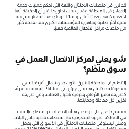
قد ترى في متطلبات الامتثال واللغة التي تحكم عمليات خدمة 
العملاء في المنطقة عقباتٍ يجب تجاوزها، غير أن الحقيقة أنها 
لا تعدو كونها معيارًا أعلى. وعمليًا، الوفاء بهذا المعيار ينتج بنية 
تحتية أكثر صلابةً وجاهزيةً للمؤسسات الكبرى مما تقدمه كثير 
من منصات مراكز الاتصال العالمية فعليًا.
شو يعني لمركز الاتصال العمل في 
سوق منظّم؟
التنظيم في منطقة الشرق الأوسط وشمال أفريقيا ليس 
مفهومًا مجردًا، بل هو شيء يؤثر في عملياتك اليومية مباشرةً، 
كطريقة توفير الأرقام، وكيفية تأهيل العملاء، وفي طريقة 
تخزين كل محادثة وحمايتها.
مقسم حاصل على ترخيص هيئة الاتصالات والفضاء والتقنية 
في المملكة العربية السعودية مع استضافة محلية داخل البلاد، 
ومبني ليستوفي متطلبات الامتثال في الأسواق التي يعمل 
فيها. تكامل سجل عدم الاتصال الإماراتي (UAE DNCR) مدمج 