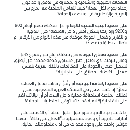
اللهجات الخليجية والشامية والمصرية في تدفق واحد دون 
إعداد يدوي لكل لهجة؟ كيف تتعامل المنصة مع المزج بين 
العربية والإنجليزية في منتصف الجملة؟
على صعيد البنية التحتية للأرقام:
 هل يمكنك توفير أرقام 800 
و9200 وإدارتها بشكل أصيل داخل المنصة؟ هل التوجيه 
والتقارير وضمان الجودة موحّدة عبر هذه الأنواع من الأرقام، أم 
تتطلب نظامًا منفصلًا؟
على صعيد ضمان الجودة:
 هل يمكنك إنتاج نص مفرّغ كامل 
وقابل للبحث لأي تفاعل خلال مستوى خدمة محدد؟ هل يُطبَّق 
تسجيل ضمان الجودة على المكالمات باللغة العربية بنفس 
معدل التغطية المطبّق على الإنجليزية؟
على صعيد الإقامة البيانية:
 أين تُخزَّن بيانات تفاعل العملاء 
فعليًا؟ إذا كنت تعمل في المملكة العربية السعودية، فهل 
تمتلك المنصة استضافة محلية داخل البلاد، أم أن بياناتك تقع 
على بنية تحتية إقليمية قد لا تستوفي المتطلبات المحلية؟
إذا كانت ردود المزوّد تدور حول حلول بديلة، أو الاعتماد على 
أطراف خارجية، أو وعود مستقبلية بـ "العمل على ذلك"... فهذا 
مؤشر واضح على وجود فجوات في أداء منظومتك الحالية.